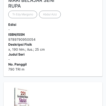
MARI BELAJAR SENI
RUPA
Tri Edy Margono
Abdul Aziz
Edisi
-
ISBN/ISSN
9789790950054
Deskripsi Fisik
x, 190 hlm.; ilus.; 25 cm
Judul Seri
-
No. Panggil
790 TRI m