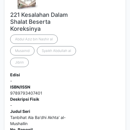
221 Kesalahan Dalam
Shalat Beserta
Koreksinya
Abdul Aziz bin Nashir al
Musainid
Syaikh Abdullah al
Jibrin
Edisi
-
ISBN/ISSN
9789793407401
Deskripsi Fisik
-
Judul Seri
Tanbihat Ala Ba'dhi Akhta' al-
Mushallin
No. Panggil