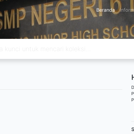
Beranda
Inform
D
P
P
S