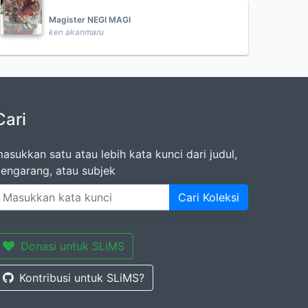
Magister NEGI MAGI
ken akanmaru
Cari
asukkan satu atau lebih kata kunci dari judul,
engarang, atau subjek
Cari Koleksi
Donasi untuk SLiMS
Kontribusi untuk SLiMS?