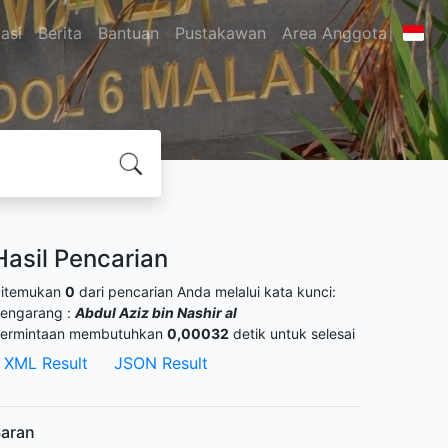
asi
Berita
Bantuan
Pustakawan
Area Anggota
Hasil Pencarian
itemukan
0
dari pencarian Anda melalui kata kunci:
engarang :
Abdul Aziz bin Nashir al
ermintaan membutuhkan
0,00032
detik untuk selesai
XML Result
JSON Result
aran