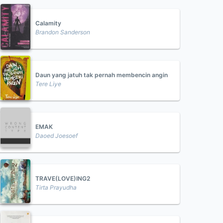
Calamity
Brandon Sanderson
Daun yang jatuh tak pernah membencin angin
Tere Liye
EMAK
Daoed Joesoef
TRAVE(LOVE)ING2
Tirta Prayudha