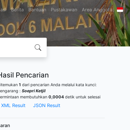
asi
Berita
Bantuan
Pustakawan
Area Anggota
Hasil Pencarian
itemukan
1
dari pencarian Anda melalui kata kunci:
engarang :
Soepri Ketjil
ermintaan membutuhkan
0,0004
detik untuk selesai
XML Result
JSON Result
aran