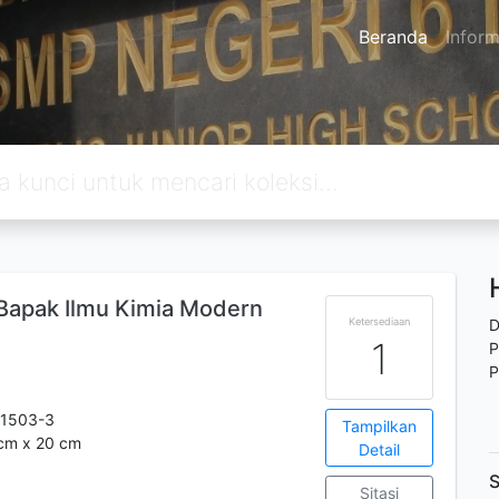
Beranda
Inform
Bapak Ilmu Kimia Modern
Ketersediaan
D
1
P
P
-1503-3
Tampilkan
 cm x 20 cm
Detail
S
Sitasi