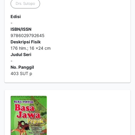
Drs. Sutopo
Edisi
-
ISBN/ISSN
9786029792645
Deskripsi Fisik
176 hlm.; 16 x24 cm
Judul Seri
-
No. Panggil
403 SUT p