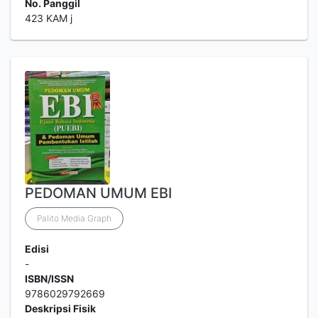
No. Panggil
423 KAM j
PEDOMAN UMUM EBI
Palito Media Graph
Edisi
-
ISBN/ISSN
9786029792669
Deskripsi Fisik