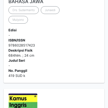
BAHASA JAWA
Drs. Sudarmanto
Junaedi
Mulyono
Edisi
-
ISBN/ISSN
9786028517423
Deskripsi Fisik
684hlm. ; 24 cm
Judul Seri
-
No. Panggil
419 SUD k