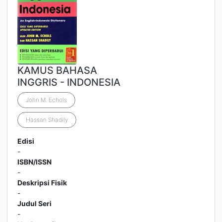
KAMUS BAHASA
INGGRIS - INDONESIA
John M. Echols
Hassan Shadily
Edisi
-
ISBN/ISSN
-
Deskripsi Fisik
-
Judul Seri
-