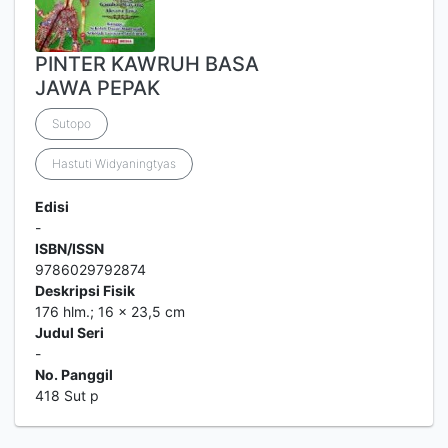
PINTER KAWRUH BASA
JAWA PEPAK
Sutopo
Hastuti Widyaningtyas
Edisi
-
ISBN/ISSN
9786029792874
Deskripsi Fisik
176 hlm.; 16 x 23,5 cm
Judul Seri
-
No. Panggil
418 Sut p