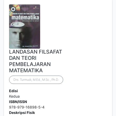
LANDASAN FILSAFAT
DAN TEORI
PEMBELAJARAN
MATEMATIKA
Drs. Turmudi, M.Ed., M.Sc., Ph.D.
Edisi
Kedua
ISBN/ISSN
978-979-16898-5-4
Deskripsi Fisik