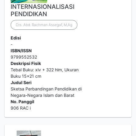
INTERNASIONALISASI
PENDIDIKAN
Drs. Abd. Rachman Assegaf, M,Ag
Edisi
-
ISBN/ISSN
9799552532
Deskripsi Fisik
Tebal Buku: xiv + 322 hlm, Ukuran
Buku 15x21 cm
Judul Seri
Sketsa Perbandingan Pendidikan di
Negara-Negara Islam dan Barat
No. Panggil
906 RAC i