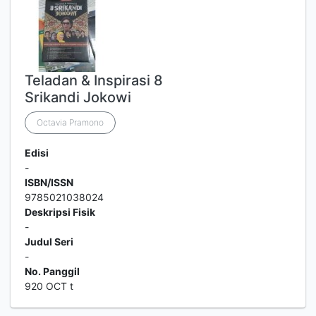
Teladan & Inspirasi 8
Srikandi Jokowi
Octavia Pramono
Edisi
-
ISBN/ISSN
9785021038024
Deskripsi Fisik
-
Judul Seri
-
No. Panggil
920 OCT t