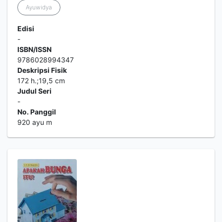
Ayuwidya
Edisi
-
ISBN/ISSN
9786028994347
Deskripsi Fisik
172 h.;19,5 cm
Judul Seri
-
No. Panggil
920 ayu m