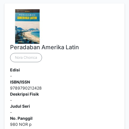
Peradaban Amerika Latin
Nora Choirica
Edisi
-
ISBN/ISSN
9789790212428
Deskripsi Fisik
-
Judul Seri
-
No. Panggil
980 NOR p