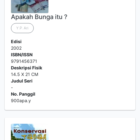
Apakah Bunga itu ?
Y.P. Ari
Edisi
2002
ISBN/ISSN
9791456371
Deskripsi Fisik
14.5 X 21 CM
Judul Seri
-
No. Panggil
900apa.y