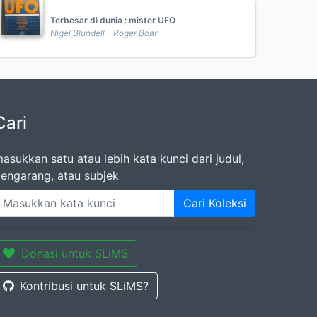
Terbesar di dunia : mister UFO
Nigel Blundell - Roger Boar
Cari
asukkan satu atau lebih kata kunci dari judul,
engarang, atau subjek
Cari Koleksi
Donasi untuk SLiMS
Kontribusi untuk SLiMS?