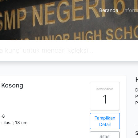
Beranda
Inform
h Kosong
Ketersediaan
D
1
P
P
1-8
Tampilkan
: ilus. ; 18 cm.
Detail
S
Sitasi