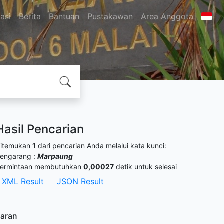
asi
Berita
Bantuan
Pustakawan
Area Anggota
Hasil Pencarian
itemukan
1
dari pencarian Anda melalui kata kunci:
engarang :
Marpaung
ermintaan membutuhkan
0,00027
detik untuk selesai
XML Result
JSON Result
aran