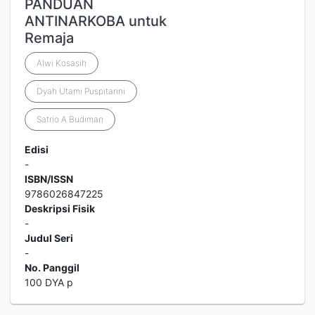
PANDUAN
ANTINARKOBA untuk
Remaja
Alwi Kosasih
Dyah Utami Puspitarini
Satrio A Budiman
Edisi
-
ISBN/ISSN
9786026847225
Deskripsi Fisik
-
Judul Seri
-
No. Panggil
100 DYA p