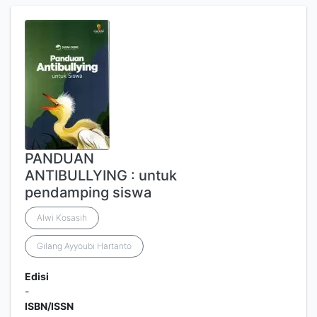
PANDUAN
ANTIBULLYING : untuk
pendamping siswa
Alwi Kosasih
Gilang Ayyoubi Hartanto
Edisi
-
ISBN/ISSN