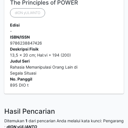
The Principles of POWER
dION yULIANTO
Edisi
-
ISBN/ISSN
9786238847426
Deskripsi Fisik
13,5 x 20 cm; Hal:vi + 194 (200)
Judul Seri
Rahasia Memanipulasi Orang Lain di
Segala Situasi
No. Panggil
895 DIO t
Hasil Pencarian
Ditemukan
1
dari pencarian Anda melalui kata kunci:
Pengarang
:
dION yULIANTO