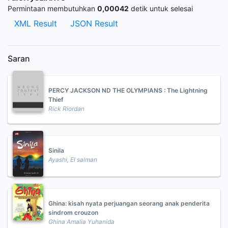
Permintaan membutuhkan
0,00042
detik untuk selesai
XML Result
JSON Result
Saran
PERCY JACKSON ND THE OLYMPIANS : The Lightning
Thief
Rick Riordan
Sinila
Ayashi, El salman
Ghina: kisah nyata perjuangan seorang anak penderita
sindrom crouzon
Ghina Amalia Yuhanida