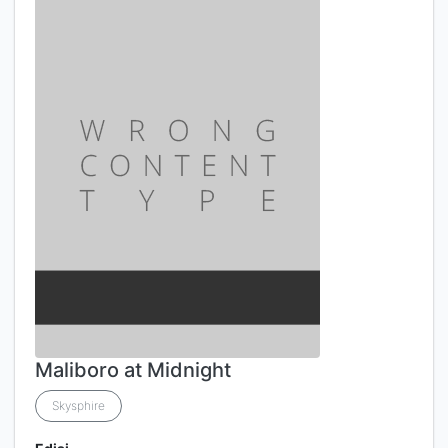
Maliboro at Midnight
Skysphire