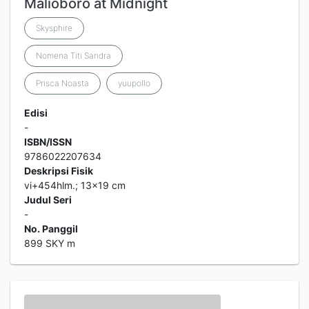
Malioboro at Midnight
Skysphire
Nomena Titi Sandra
Prisca Noasta
yuupollo
Edisi
-
ISBN/ISSN
9786022207634
Deskripsi Fisik
vi+454hlm.; 13x19 cm
Judul Seri
-
No. Panggil
899 SKY m