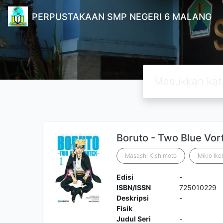
PERPUSTAKAAN SMP NEGERI 6 MALANG
Boruto - Two Blue Vor
Masashi Kishimoto
Mikio Ik
Edisi
-
ISBN/ISSN
725010229
Deskripsi
-
Fisik
Judul Seri
-