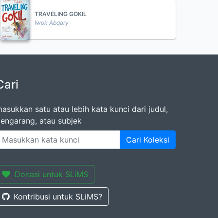
TRAVELING GOKIL
Iwok Abqary
Cari
asukkan satu atau lebih kata kunci dari judul,
engarang, atau subjek
Cari Koleksi
Donasi untuk SLiMS
Kontribusi untuk SLiMS?