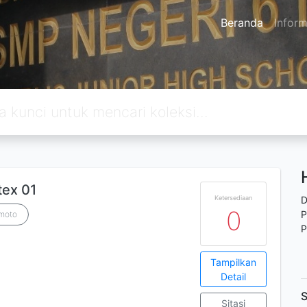
Beranda
Inform
tex 01
Ketersediaan
D
0
P
emoto
P
Tampilkan
Detail
S
Sitasi