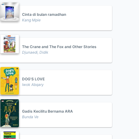
Cinta di bulan ramadhan
Kang Mpie
The Crane and The Fox and Other Stories
Djunaedi, Didik
DOG'S LOVE
Iwok Abqary
Gadis Kecilitu Bernama ARA
Bunda Ve