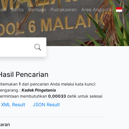
asi
Berita
Bantuan
Pustakawan
Area Anggota
Hasil Pencarian
itemukan
1
dari pencarian Anda melalui kata kunci:
engarang :
Kadek Pingetania
ermintaan membutuhkan
0,00033
detik untuk selesai
XML Result
JSON Result
aran