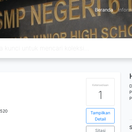
Beranda
Inform
Ketersediaan
D
1
P
P
0520
Tampilkan
Detail
S
Sitasi