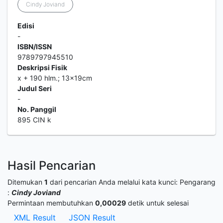
Cindy Joviand
Edisi
-
ISBN/ISSN
9789797945510
Deskripsi Fisik
x + 190 hlm.; 13x19cm
Judul Seri
-
No. Panggil
895 CIN k
Hasil Pencarian
Ditemukan
1
dari pencarian Anda melalui kata kunci:
Pengarang
:
Cindy Joviand
Permintaan membutuhkan
0,00029
detik untuk selesai
XML Result
JSON Result