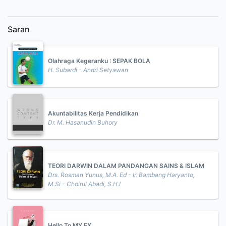
Saran
Olahraga Kegeranku : SEPAK BOLA
H. Subardi - Andri Setyawan
Akuntabilitas Kerja Pendidikan
Dr. M. Hasanudin Buhory
TEORI DARWIN DALAM PANDANGAN SAINS & ISLAM
Drs. Rosman Yunus, M.A. Ed - Ir. Bambang Haryanto,
M.Si - Choirul Abadi, S.H.I
Hello To MY EX