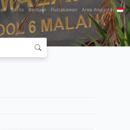
asi
Berita
Bantuan
Pustakawan
Area Anggota