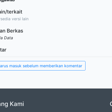
ain/terkait
sedia versi lain
an Berkas
da Data
tar
arus masuk sebelum memberikan komentar
ang Kami