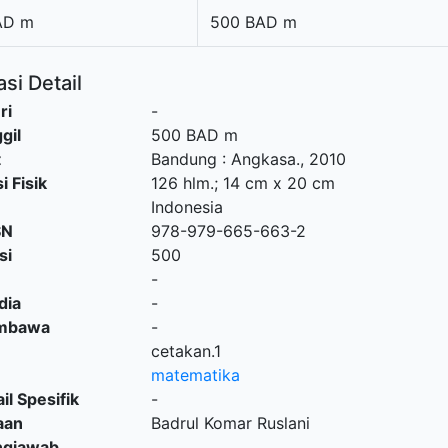
AD m
500 BAD m
si Detail
ri
-
gil
500 BAD m
t
Bandung
:
Angkasa
.,
2010
i Fisik
126 hlm.; 14 cm x 20 cm
Indonesia
SN
978-979-665-663-2
si
500
-
dia
-
embawa
-
cetakan.1
matematika
il Spesifik
-
aan
Badrul Komar Ruslani
ngjawab