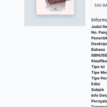
500 B
Informa
Judul Se
No. Pang
Penerbi
Deskrips
Bahasa
ISBN/IS
Klasifika
Tipe Isi
Tipe Me
Tipe P
Edisi
Subjek
Info Deta
Pernyat
Tanggu