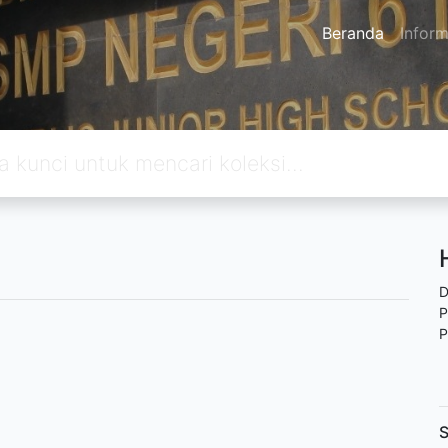
Beranda
Inform
D
P
P
S