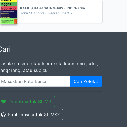
KAMUS BAHASA INGGRIS - INDONESIA
John M. Echols - Hassan Shadily
Cari
asukkan satu atau lebih kata kunci dari judul,
engarang, atau subjek
Cari Koleksi
Donasi untuk SLiMS
Kontribusi untuk SLiMS?