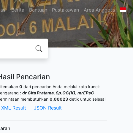
asi
Berita
Bantuan
Pustakawan
Area Anggota
Hasil Pencarian
itemukan
0
dari pencarian Anda melalui kata kunci:
engarang :
dr Gita Pratama, Sp.OG(K), mrEPsC
ermintaan membutuhkan
0,00023
detik untuk selesai
XML Result
JSON Result
aran