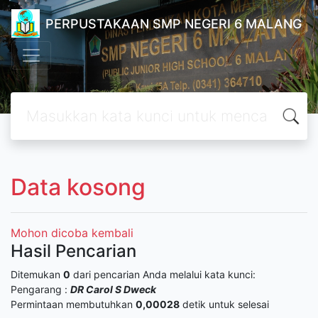
PERPUSTAKAAN SMP NEGERI 6 MALANG
Data kosong
Mohon dicoba kembali
Hasil Pencarian
Ditemukan
0
dari pencarian Anda melalui kata kunci:
Pengarang :
DR Carol S Dweck
Permintaan membutuhkan
0,00028
detik untuk selesai