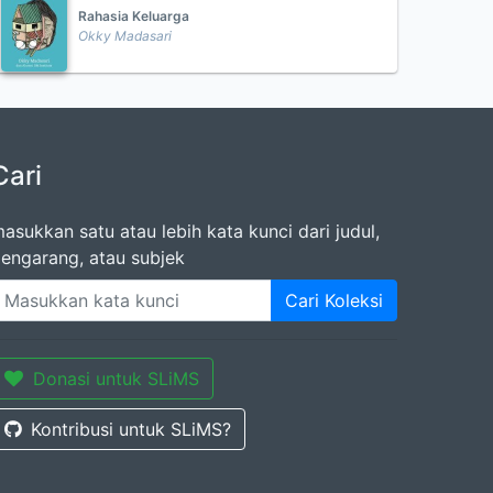
Rahasia Keluarga
Okky Madasari
Cari
asukkan satu atau lebih kata kunci dari judul,
engarang, atau subjek
Cari Koleksi
Donasi untuk SLiMS
Kontribusi untuk SLiMS?