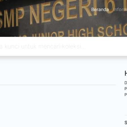
Beranda
Inform
D
P
P
S