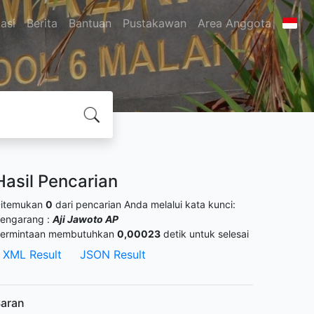
asi
Berita
Bantuan
Pustakawan
Area Anggota
Hasil Pencarian
itemukan
0
dari pencarian Anda melalui kata kunci:
engarang :
Aji Jawoto AP
ermintaan membutuhkan
0,00023
detik untuk selesai
XML Result
JSON Result
aran