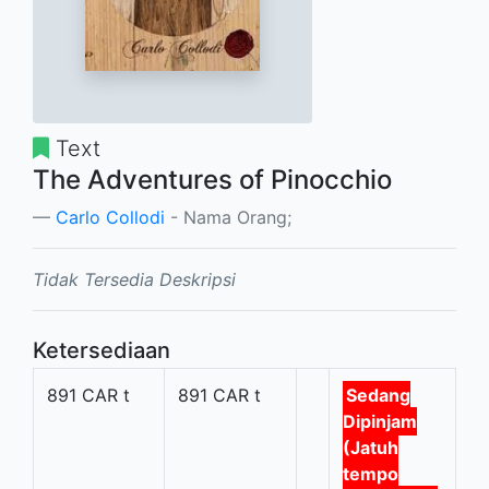
Text
The Adventures of Pinocchio
Carlo Collodi
- Nama Orang;
Tidak Tersedia Deskripsi
Ketersediaan
891 CAR t
891 CAR t
Sedang
Dipinjam
(Jatuh
tempo