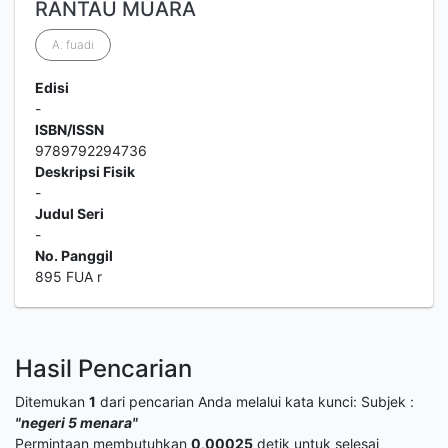
RANTAU MUARA
A. fuadi
Edisi
-
ISBN/ISSN
9789792294736
Deskripsi Fisik
-
Judul Seri
-
No. Panggil
895 FUA r
Hasil Pencarian
Ditemukan
1
dari pencarian Anda melalui kata kunci:
Subjek :
"negeri 5 menara"
Permintaan membutuhkan
0,00025
detik untuk selesai