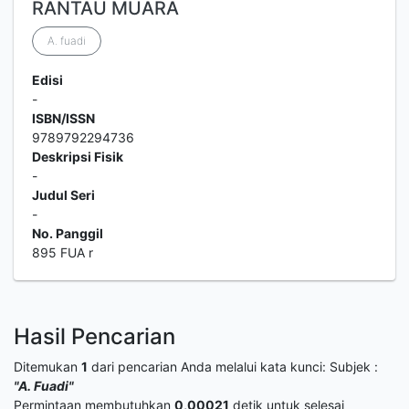
RANTAU MUARA
A. fuadi
Edisi
-
ISBN/ISSN
9789792294736
Deskripsi Fisik
-
Judul Seri
-
No. Panggil
895 FUA r
Hasil Pencarian
Ditemukan
1
dari pencarian Anda melalui kata kunci:
Subjek :
"A. Fuadi"
Permintaan membutuhkan
0,00021
detik untuk selesai