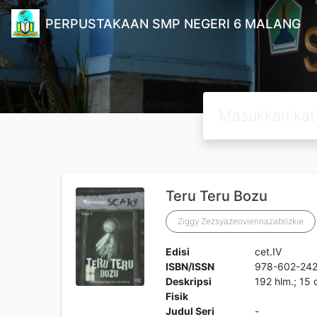
PERPUSTAKAAN SMP NEGERI 6 MALANG
Teru Teru Bozu
Ziggy Zezsyazeoviennazabrizkie
Edisi
cet.IV
ISBN/ISSN
978-602-242
Deskripsi
192 hlm.; 15
Fisik
Judul Seri
-