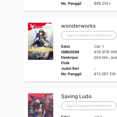
No. Panggil
899 ZIG t
wonderworks
Ziggy Zezsyazeoviennazabrizkie
Edisi
Cet. 1
ISBN/ISSN
978-979-06
Deskripsi
204 hlm.; ilus
Fisik
Judul Seri
-
No. Panggil
813.087 ZIG
Saving Ludo
Ziggy Zezsyazeoviennazabrizkie
Edisi
cet.1