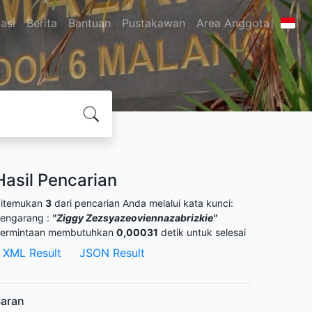
asi
Berita
Bantuan
Pustakawan
Area Anggota
Hasil Pencarian
itemukan
3
dari pencarian Anda melalui kata kunci:
engarang :
"Ziggy Zezsyazeoviennazabrizkie"
ermintaan membutuhkan
0,00031
detik untuk selesai
XML Result
JSON Result
aran