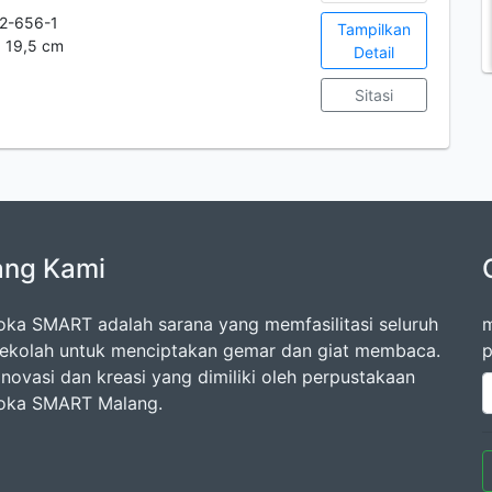
2-656-1
Tampilkan
t: 19,5 cm
Detail
Sitasi
ang Kami
oka SMART adalah sarana yang memfasilitasi seluruh
m
ekolah untuk menciptakan gemar dan giat membaca.
p
inovasi dan kreasi yang dimiliki oleh perpustakaan
oka SMART Malang.