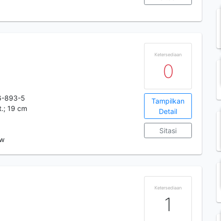
Ketersediaan
0
6-893-5
Tampilkan
t.; 19 cm
Detail
Sitasi
 w
Ketersediaan
1