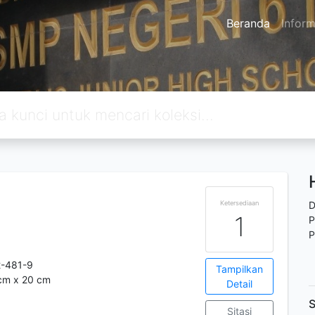
Beranda
Inform
Ketersediaan
D
1
P
P
-481-9
Tampilkan
 cm x 20 cm
Detail
S
Sitasi