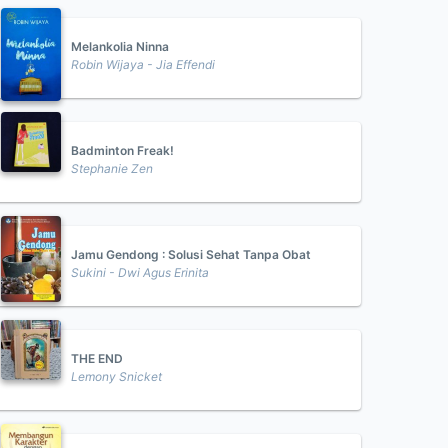
Melankolia Ninna
Robin Wijaya - Jia Effendi
Badminton Freak!
Stephanie Zen
Jamu Gendong : Solusi Sehat Tanpa Obat
Sukini - Dwi Agus Erinita
THE END
Lemony Snicket