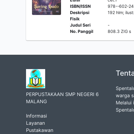
ISBN/ISSN
978--602-24
Deskripsi
192 hlm; ilus
Fisik
Judul Seri
-
No. Panggil
808.3 ZIG s
Tent
Spental
PERPUSTAKAAN SMP NEGERI 6
warga s
MALANG
Melalui 
Spental
Informasi
Layanan
Pustakawan