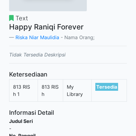
Text
Happy Raniqi Forever
Riska Niar Maulidia
- Nama Orang;
Tidak Tersedia Deskripsi
Ketersediaan
813 RIS
813 RIS
My
Tersedia
h 1
h
Library
Informasi Detail
Judul Seri
-
No. Panggil