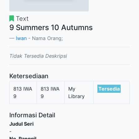
Text
9 Summers 10 Autumns
Iwan
- Nama Orang;
Tidak Tersedia Deskripsi
Ketersediaan
813 IWA
813 IWA
My
Tersedia
9
9
Library
Informasi Detail
Judul Seri
-
No. Panggil