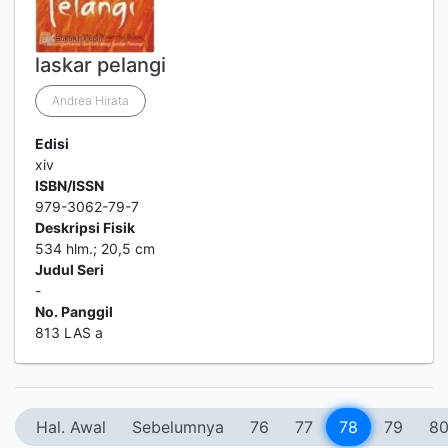
laskar pelangi
Andrea Hirata
Edisi
xiv
ISBN/ISSN
979-3062-79-7
Deskripsi Fisik
534 hlm.; 20,5 cm
Judul Seri
-
No. Panggil
813 LAS a
Hal. Awal
Sebelumnya
76
77
78
79
8