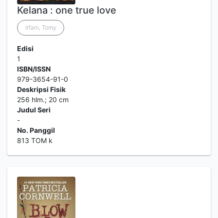
Kelana : one true love
Irfani, Tomy
Edisi
1
ISBN/ISSN
979-3654-91-0
Deskripsi Fisik
256 hlm.; 20 cm
Judul Seri
-
No. Panggil
813 TOM k