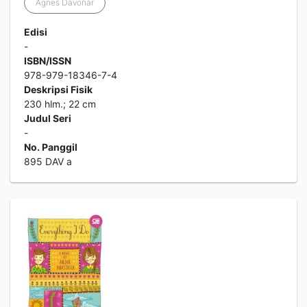
Agnes Davonar
Edisi
-
ISBN/ISSN
978-979-18346-7-4
Deskripsi Fisik
230 hlm.; 22 cm
Judul Seri
-
No. Panggil
895 DAV a