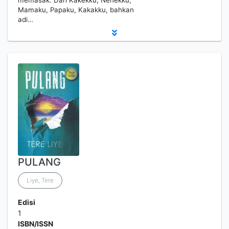
memasak. Dari Kakekku, Nenekku,
Mamaku, Papaku, Kakakku, bahkan
adi…
PULANG
Liye, Tere
Edisi
1
ISBN/ISSN