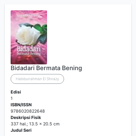
Bidadari Bermata Bening
Habiburrahman El Shirazy
Edisi
1
ISBN/ISSN
9786020822648
Deskripsi Fisik
337 hal.; 13.5 x 20.5 cm
Judul Seri