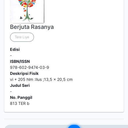
Berjuta Rasanya
Tere Liye
Edisi
-
ISBN/ISSN
978-602-9474-03-9
Deskripsi Fisik
vi + 205 hlm :Ilus ;13,5 x 20,5 cm
Judul Seri
-
No. Panggil
813 TER b