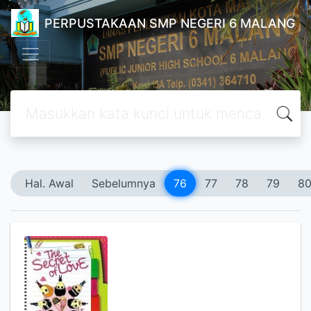
PERPUSTAKAAN SMP NEGERI 6 MALANG
Hal. Awal
Sebelumnya
76
77
78
79
8