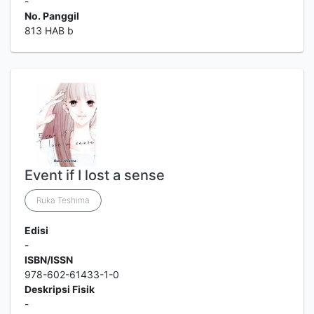
-
No. Panggil
813 HAB b
Event if I lost a sense
Ruka Teshima
Edisi
-
ISBN/ISSN
978-602-61433-1-0
Deskripsi Fisik
-