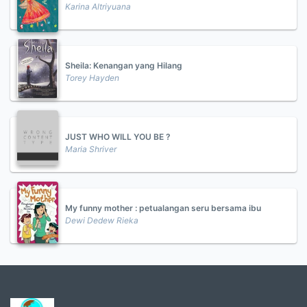
Karina Altriyuana
Sheila: Kenangan yang Hilang
Torey Hayden
JUST WHO WILL YOU BE ?
Maria Shriver
My funny mother : petualangan seru bersama ibu
Dewi Dedew Rieka