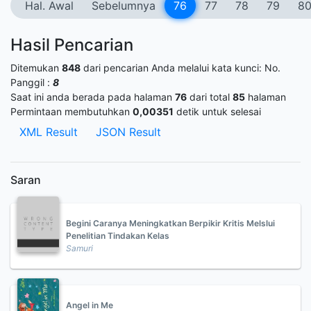
Hal. Awal
Sebelumnya
76
77
78
79
8
Hasil Pencarian
Ditemukan
848
dari pencarian Anda melalui kata kunci:
No.
Panggil :
8
Saat ini anda berada pada halaman
76
dari total
85
halaman
Permintaan membutuhkan
0,00351
detik untuk selesai
XML Result
JSON Result
Saran
Begini Caranya Meningkatkan Berpikir Kritis Melslui
Penelitian Tindakan Kelas
Samuri
Angel in Me