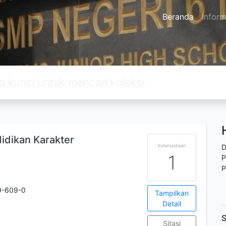
Beranda
Inform
idikan Karakter
Ketersediaan
D
1
P
P
9-609-0
Tampilkan
Detail
S
Sitasi