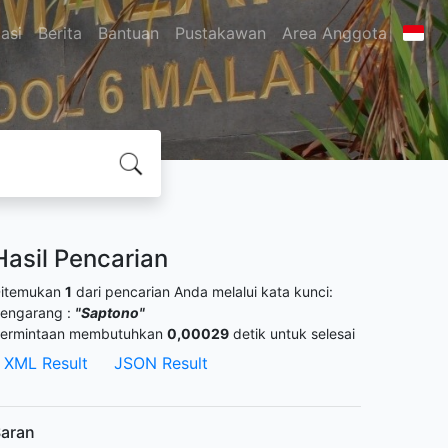
asi
Berita
Bantuan
Pustakawan
Area Anggota
Hasil Pencarian
itemukan
1
dari pencarian Anda melalui kata kunci:
engarang :
"Saptono"
ermintaan membutuhkan
0,00029
detik untuk selesai
XML Result
JSON Result
aran