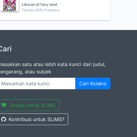
Liburan di fairy land
Fairuza Alifa Prasetyo
Cari
asukkan satu atau lebih kata kunci dari judul,
engarang, atau subjek
Cari Koleksi
Donasi untuk SLiMS
Kontribusi untuk SLiMS?