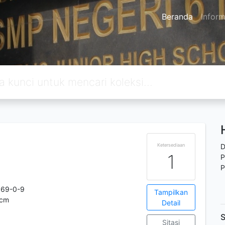
Beranda
Inform
Ketersediaan
D
1
P
P
969-0-9
Tampilkan
 cm
Detail
S
Sitasi