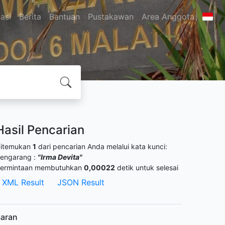
asi
Berita
Bantuan
Pustakawan
Area Anggota
Hasil Pencarian
itemukan
1
dari pencarian Anda melalui kata kunci:
engarang :
"Irma Devita"
ermintaan membutuhkan
0,00022
detik untuk selesai
XML Result
JSON Result
aran